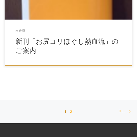
未分類
新刊「お尻コリほぐし熱血流」の
ご案内
Posts
Ol
1
2
OLDER POSTS
navigation
po