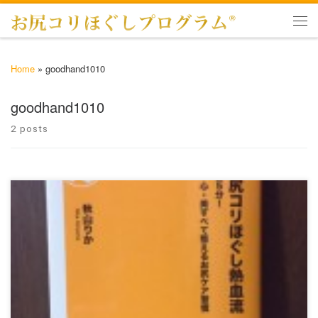
Home
»
goodhand1010
goodhand1010
2 posts
9月10日発売新刊のご案内です お尻コリほぐし熱血流 毎日5分！体・
心・美すべて整える […]